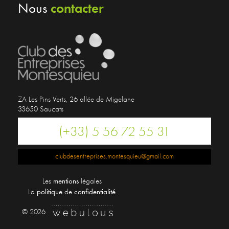
contacter
Nous
ZA Les Pins Verts, 26 allée de Migelane
33650 Saucats
(+33) 5 56 72 55 31
clubdesentreprises.montesquieu@gmail.com
Les
mentions
légales
La
politique
de
confidentialité
© 2026