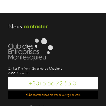
contacter
Nous
ZA Les Pins Verts, 26 allée de Migelane
33650 Saucats
(+33) 5 56 72 55 31
clubdesentreprises.montesquieu@gmail.com