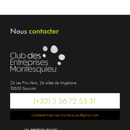
contacter
Nous
ZA Les Pins Verts, 26 allée de Migelane
33650 Saucats
(+33) 5 56 72 55 31
clubdesentreprises.montesquieu@gmail.com
Les
mentions
légales