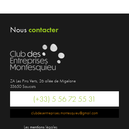
contacter
Nous
ZA Les Pins Verts, 26 allée de Migelane
33650 Saucats
(+33) 5 56 72 55 31
clubdesentreprises.montesquieu@gmail.com
Les
mentions
légales