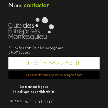
contacter
Nous
ZA Les Pins Verts, 26 allée de Migelane
33650 Saucats
(+33) 5 56 72 55 31
clubdesentreprises.montesquieu@gmail.com
Les
mentions
légales
La
politique
de
confidentialité
© 2026